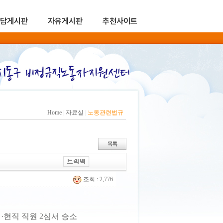
담게시판
자유게시판
추천사이트
Home
|
자료실
|
노동관련법규
조회 : 2,776
·현직 직원 2심서 승소