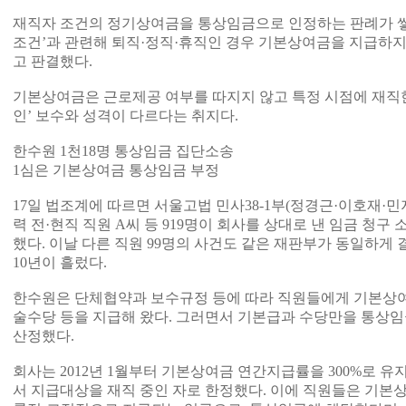
재직자 조건의 정기상여금을 통상임금으로 인정하는 판례가 쌓이
조건’과 관련해 퇴직·정직·휴직인 경우 기본상여금을 지급하지
고 판결했다.
기본상여금은 근로제공 여부를 따지지 않고 특정 시점에 재직
인’ 보수와 성격이 다르다는 취지다.
한수원 1천18명 통상임금 집단소송
1심은 기본상여금 통상임금 부정
17일 법조계에 따르면 서울고법 민사38-1부(정경근·이호재·
력 전·현직 직원 A씨 등 919명이 회사를 상대로 낸 임금 청구
했다. 이날 다른 직원 99명의 사건도 같은 재판부가 동일하게 
10년이 흘렀다.
한수원은 단체협약과 보수규정 등에 따라 직원들에게 기본상
술수당 등을 지급해 왔다. 그러면서 기본급과 수당만을 통상임
산정했다.
회사는 2012년 1월부터 기본상여금 연간지급률을 300%로 유
서 지급대상을 재직 중인 자로 한정했다. 이에 직원들은 기본