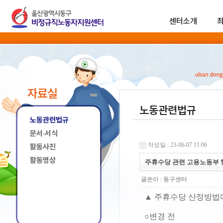
센터소개
자료실
노동관련법규
노동관련법규
문서·서식
작성일 : 23-06-07 11:06
활동사진
활동영상
주휴수당 관련 고용노동부 
글쓴이 :
동구센터
▲ 주휴수당 산정방법
○변경 전