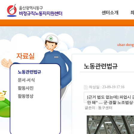
센터소개
자료실
노동관련법규
노동관련법규
문서·서식
작성일 : 23-09-19 17:16
활동사진
활동영상
[근거 법도 없는데] 파업시
안 돼” … 군·경찰 노조법
글쓴이 :
동구센터