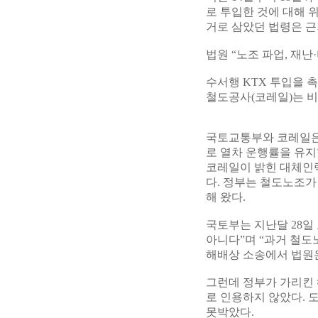
로 투입한 것에 대해 위
거로 삼았던 법령은 근
법원 “노조 파업, 재난
수서행 KTX 투입을 
철도공사(코레일)는 
국토교통부와 코레일은
로 열차 운행률을 유지
코레일이 밝힌 대체인력
다. 정부는 철도노조가 파
해 왔다.
국토부는 지난달 28일
아니다”며 “과거 철
해배상 소송에서 법원은
그런데 정부가 가리킨 해
로 인용하지 않았다. 
못박았다.