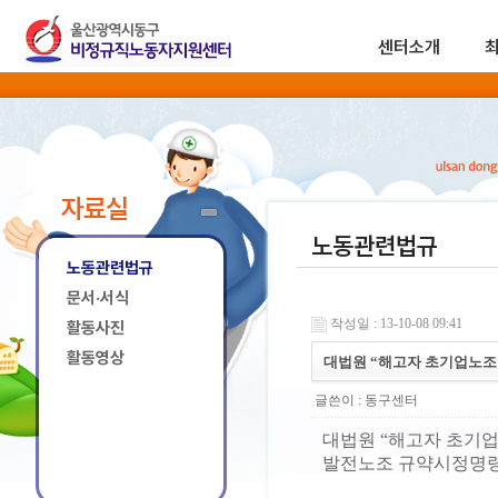
센터소개
자료실
노동관련법규
노동관련법규
문서·서식
작성일 : 13-10-08 09:41
활동사진
활동영상
대법원 “해고자 초기업노조
글쓴이 :
동구센터
대법원 “해고자 초기업
발전노조 규약시정명령취