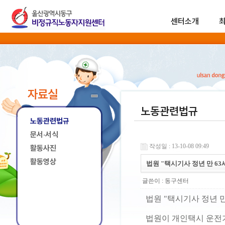
센터소개
자료실
노동관련법규
노동관련법규
문서·서식
작성일 : 13-10-08 09:49
활동사진
활동영상
법원 "택시기사 정년 만 63
글쓴이 :
동구센터
법원 "택시기사 정년 만
법원이 개인택시 운전