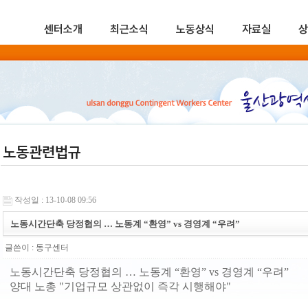
센터소개
최근소식
노동상식
자료실
상
노동관련법규
작성일 : 13-10-08 09:56
노동시간단축 당정협의 … 노동계 “환영” vs 경영계 “우려”
글쓴이 :
동구센터
노동시간단축 당정협의 … 노동계 “환영” vs 경영계 “우려”
양대 노총 "기업규모 상관없이 즉각 시행해야"