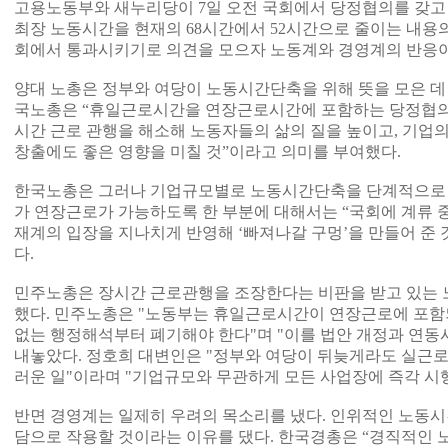
고용노동부와 새누리당이 7일 오전 국회에서 당정협의를 갖고 
최장 노동시간을 현재의 68시간에서 52시간으로 줄이는 내용
회에서 통과시키기로 의견을 모으자 노동계와 경영계의 반응이
양대 노총은 정부와 여당이 노동시간단축을 위해 뜻을 모은 데 
국노총은 “휴일근로시간을 연장근로시간에 포함하는 당정협의 
시간 근로 관행을 해소해 노동자들의 삶의 질을 높이고, 기업
창출에도 좋은 영향을 미칠 것”이라고 의미를 부여했다.
한국노총은 그러나 기업규모별로 노동시간단축을 단계적으로 시
가 연장근로가 가능하도록 한 부분에 대해서는 “국회에 계류 
재계의 입장을 지나치게 반영해 ‘빠져나갈 구멍’을 만들어 준
다.
민주노총은 장시간 근로관행을 조장한다는 비판을 받고 있는 
했다. 민주노총은 "노동부는 휴일근로시간이 연장근로에 포함
없는 행정해석부터 폐기해야 한다"며 "이를 법안 개정과 연동
내놓았다. 정호희 대변인은 "정부와 여당이 뒤늦게라도 실근
러운 일"이라며 "기업규모와 무관하게 모든 사업장에 즉각 시
반면 경영계는 일제히 우려의 목소리를 냈다. 인위적인 노동
담으로 작용할 것이라는 이유를 댔다. 한국경총은 “경직적인