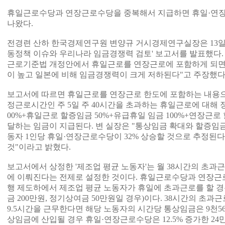
휴일근로수당과 연장근로수당을 중복해서 지급하면 휴일·연장
나왔다.
전경련 산하 한국경제연구원 변양규 거시경제연구실장은 13일
동정책 이슈와 우리나라 임금경쟁력 검토' 보고서를 발표했다. 
근로기준법 개정안에서 휴일근로를 연장근로에 포함하게 되면
이 높고 일본에 비해 임금경쟁력이 크게 저하된다"고 주장했다
보고서에 따르면 휴일근로를 연장근로 한도에 포함하는 내용
정근로시간인 주 5일 주 40시간을 초과하는 휴일근로에 대해 정
00%+휴일근로 할증임금 50%+유급휴일 임금 100%+연장근로 할
달하는 임금이 지급된다. 변 실장은 "통상임금 확대와 할증임
동자 1인당 휴일·연장근로수당이 32% 상승할 것으로 추정된
것"이라고 밝혔다.
보고서에서 상정한 '제조업 평균 노동자'는 월 38시간의 초과근
에 이뤄진다는 전제로 설정한 것이다. 휴일근로수당과 연장근
행 제도하에서 제조업 평균 노동자가 휴일에 초과근로를 할 경
금 200만원, 정기상여금 50만원일 경우)이다. 38시간의 초과
9.5시간을 근무한다면 해당 노동자의 시간당 통상임금은 9천56
상임금에 산입될 경우 휴일·연장근로수당은 12.5% 증가한 24