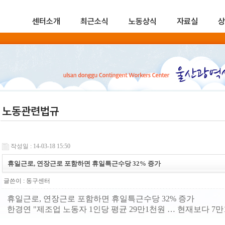
센터소개
최근소식
노동상식
자료실
상
노동관련법규
작성일 : 14-03-18 15:50
휴일근로, 연장근로 포함하면 휴일특근수당 32% 증가
글쓴이 :
동구센터
휴일근로, 연장근로 포함하면 휴일특근수당 32% 증가
한경연 "제조업 노동자 1인당 평균 29만1천원 … 현재보다 7만