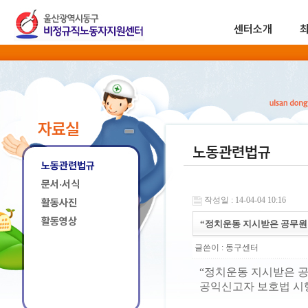
센터소개
자료실
노동관련법규
노동관련법규
문서·서식
작성일 : 14-04-04 10:16
활동사진
활동영상
“정치운동 지시받은 공무원
글쓴이 :
동구센터
“정치운동 지시받은 공
공익신고자 보호법 시행