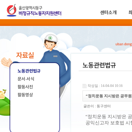
센터소개
자료실
노동관련법규
노동관련법규
문서·서식
작성일 : 14-04-04 10:16
활동사진
활동영상
“정치운동 지시받은 공무원
글쓴이 :
동구센터
“정치운동 지시받은 공
공익신고자 보호법 시행