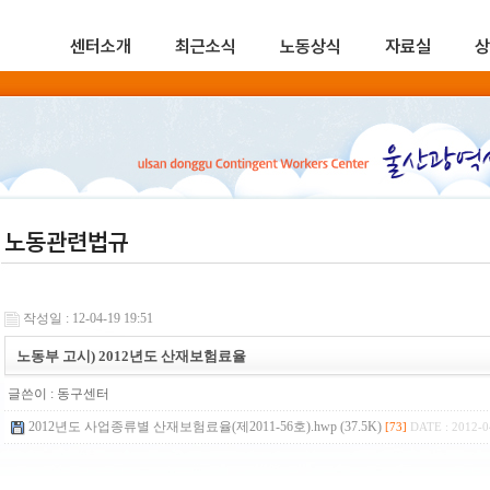
센터소개
최근소식
노동상식
자료실
상
노동관련법규
작성일 : 12-04-19 19:51
노동부 고시) 2012년도 산재보험료율
글쓴이 :
동구센터
2012년도 사업종류별 산재보험료율(제2011-56호).hwp (37.5K)
[73]
DATE : 2012-0