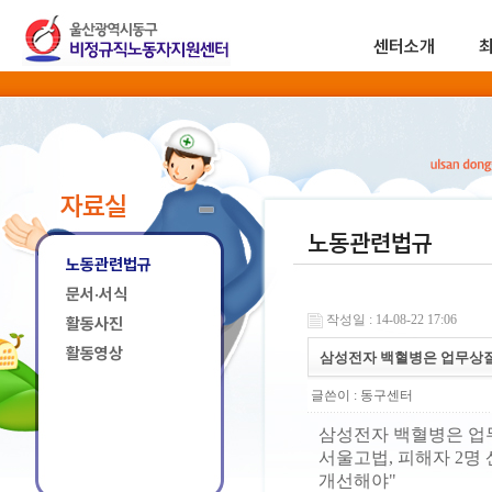
센터소개
자료실
노동관련법규
노동관련법규
문서·서식
작성일 : 14-08-22 17:06
활동사진
활동영상
삼성전자 백혈병은 업무상질
글쓴이 :
동구센터
삼성전자 백혈병은 업
서울고법, 피해자 2명 
개선해야"