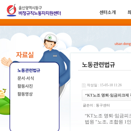
센터소개
자료실
노동관련법규
노동관련법규
문서·서식
작성일 : 15-05-18 11:26
활동사진
활동영상
“KT노조 명퇴·임금피크제
글쓴이 :
동구센터
“KT노조 명퇴·임금피
법원 "노조, 조합원 1