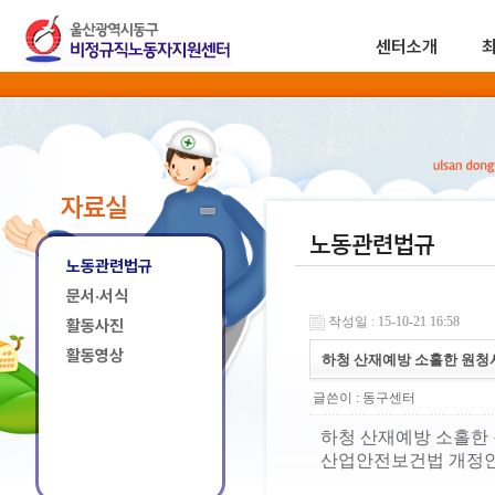
센터소개
자료실
노동관련법규
노동관련법규
문서·서식
작성일 : 15-10-21 16:58
활동사진
활동영상
하청 산재예방 소홀한 원청
글쓴이 :
동구센터
하청 산재예방 소홀한
산업안전보건법 개정안 