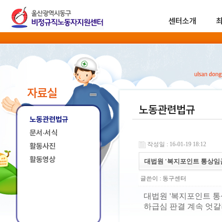
센터소개
자료실
노동관련법규
노동관련법규
문서·서식
작성일 : 16-01-19 18:12
활동사진
활동영상
대법원 '복지포인트 통상임금
글쓴이 :
동구센터
대법원 '복지포인트 통
하급심 판결 계속 엇갈