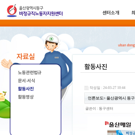
센터소개
자료실
활동사진
노동관련법규
문서·서식
작성일 : 24-03-27 10:44
활동사진
활동영상
언론보도> 울산광역시 동구
글쓴이 :
동구센터