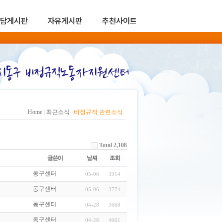
담게시판
자유게시판
추천사이트
Home
|
최근소식
|
비정규직 관련소식
Total 2,108
동구센터
05-06
3914
동구센터
05-06
3774
동구센터
04-28
3668
동구센터
04-28
4061