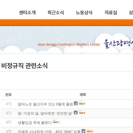
센터소개
최근소식
노동상식
자료실
상
비정규직 관련소식
473
알바노조 울산지부 오는 8월께 출범
472
펌>가정의 달, 알바에겐 ‘잔인한 달’
471
생활임금 족쇄 풀렸다
470
은폐된 사내하청 산재…최대 ‘60배’ 의혹