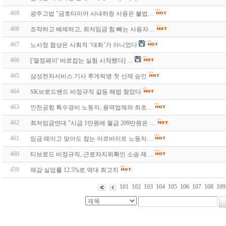
469
광주고법 "금호타이어 사내하청 사용은 불법…
468
조작하고 배제하고, 최저임금 힘 빼는 사용자…
467
노사정 협상은 사회적 ‘대화’가 아니었다
466
['열정페이' 바로잡는 실험 시작됐다] …
465
삼성전자서비스 기사 루게릭병 첫 산재 승인
464
SK브로드밴드 비정규직 갈등 해법 찾았다
463
인천공항 특수경비 노동자, 용역업체와 최초…
462
최저임금연대 "시급 1만원에 월급 209만원은 …
461
임금 떼이고 맞아도 참는 아르바이트 노동자…
460
티브로드 비정규직, 근로자지위확인 소송 제…
459
체감 실업률 12.5%로 역대 최고치
101
102
103
104
105
106
107
108
109