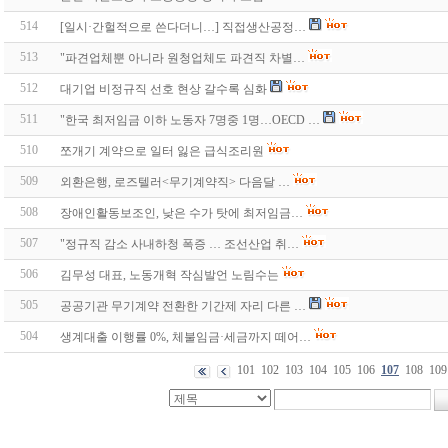
514
[일시·간헐적으로 쓴다더니…] 직접생산공정…
513
"파견업체뿐 아니라 원청업체도 파견직 차별…
512
대기업 비정규직 선호 현상 갈수록 심화
511
"한국 최저임금 이하 노동자 7명중 1명…OECD …
510
쪼개기 계약으로 일터 잃은 급식조리원
509
외환은행, 로즈텔러<무기계약직> 다음달 …
508
장애인활동보조인, 낮은 수가 탓에 최저임금…
507
"정규직 감소 사내하청 폭증 … 조선산업 취…
506
김무성 대표, 노동개혁 작심발언 노림수는
505
공공기관 무기계약 전환한 기간제 자리 다른 …
504
생계대출 이행률 0%, 체불임금·세금까지 떼어…
101
102
103
104
105
106
107
108
109