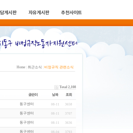
담게시판
자유게시판
추천사이트
Home
|
최근소식
|
비정규직 관련소식
Total 2,108
동구센터
08-11
3658
동구센터
08-11
3707
동구센터
08-11
3636
동구센터
08-04
3793