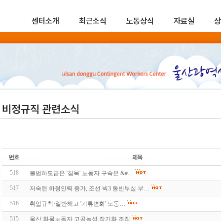
센터소개
최근소식
노동상식
자료실
상
비정규직 관련소식
518
불법하도급은 '침묵' 노동자 구속은 &#…
517
저숙련 하청인력 증가, 조선 빅3 동반부실 부…
516
취업규칙·일반해고 '기류변화' 노동…
515
울산 화물노동자 고공농성 장기화 조짐