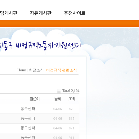
담게시판
자유게시판
추천사이트
Home
|
최근소식
|
비정규직 관련소식
Total 2,104
동구센터
04-06
870
동구센터
04-06
835
동구센터
04-06
871
동구센터
04-06
911