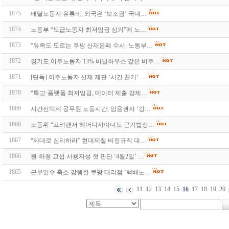
1875
배달노동자 유류비, 외국은 ‘보조금’ 국내…
1874
노동부 “도급노동자 최저임금 심의”에 노…
1873
“유족도 모르는 쿠팡 산재은폐 수사, 노동부…
1872
경기도 이주노동자 13% 비닐하우스 같은 비주…
1871
[단독] 이주노동자 산재 재판 ‘시간 끌기’ …
1870
“특고·플랫폼 최저임금, 데이터 제출 강제…
1869
시간선택제 공무원 노동시간, 임용권자 ‘강…
1868
노동위 “프리랜서 헤어디자이너도 근기법상…
1867
“제대로 심리하라” 현대제철 비정규직 대…
1866
원·하청 교섭 사용자성 첫 판단 ‘4월2일’ …
1865
근무일수 축소 강행한 쿠팡 대리점 ‘택배노…
11
12
13
14
15
16
17
18
19
20