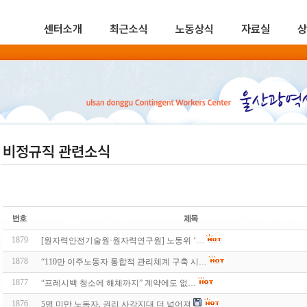
센터소개
최근소식
노동상식
자료실
상
비정규직 관련소식
1879
[원자력안전기술원·원자력연구원] 노동위 ‘…
1878
“110만 이주노동자 통합적 관리체계 구축 시…
1877
“프레시백 청소에 해체까지” 계약에도 없…
1876
5명 미만 노동자, 권리 사각지대 더 넓어져