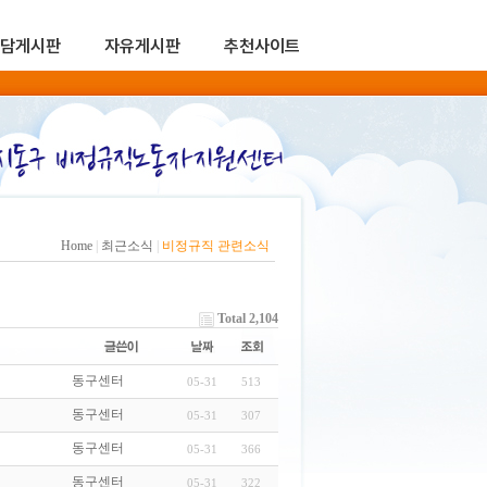
담게시판
자유게시판
추천사이트
Home
|
최근소식
|
비정규직 관련소식
Total 2,104
동구센터
05-31
513
동구센터
05-31
307
동구센터
05-31
366
동구센터
05-31
322