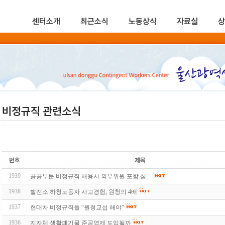
센터소개
최근소식
노동상식
자료실
상
비정규직 관련소식
1939
공공부문 비정규직 채용시 외부위원 포함 심…
1938
발전소 하청노동자 사고경험, 원청의 4배
1937
현대차 비정규직들 “원청교섭 해야”
1936
지자체 생활폐기물 준공영제 도입될까