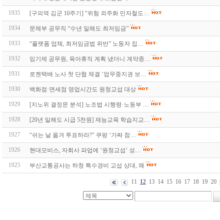
1935
[구의역 김군 10주기] “위험 외주화 민자철도…
1934
문체부 공무직 “수년 일해도 최저임금”
1933
“플랫폼 업체, 최저임금법 위반” 노동자 집…
1932
임기제 공무원, 육아휴직 계획 냈더니 계약종…
1931
로젠택배 노사 첫 단협 체결 ‘업무중지권 보…
1930
백화점·면세점 영업시간도 원청교섭 대상
1929
[지노위 결정문 분석] 노조법 시행령·노동부 …
1928
[20년 일해도 시급 5천원] 재능교육 학습지교…
1927
“쉬는 날 옮겨 투표하라?” 쿠팡 ‘가짜 참…
1926
현대모비스, 자회사 파업에 ‘원청교섭’ 성…
1925
부산교통공사는 하청 특수경비 교섭 상대, 왜
11
12
13
14
15
16
17
18
19
20