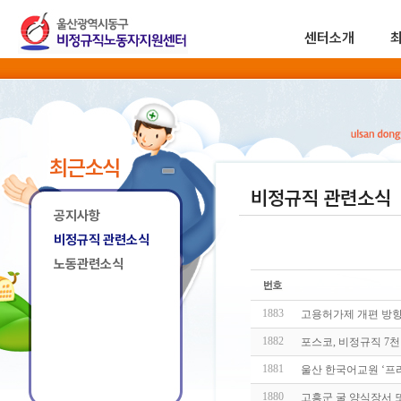
센터소개
최근소식
비정규직 관련소식
공지사항
비정규직 관련소식
노동관련소식
1883
고용허가제 개편 방향
1882
포스코, 비정규직 7
1881
울산 한국어교원 ‘프
1880
고흥군 굴 양식장서 