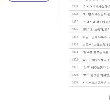
1879
[원자력안전기술원·원
1878
“110만 이주노동자 
1877
“프레시백 청소에 해
1876
5명 미만 노동자, 권
1875
배달노동자 유류비, 
1874
노동부 “도급노동자 
1873
“유족도 모르는 쿠팡
1872
경기도 이주노동자 1
1871
[단독] 이주노동자 산
1870
“특고·플랫폼 최저임
1869
시간선택제 공무원 노