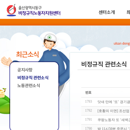
센터소개
최근소식
비정규직 관련소식
공지사항
비정규직 관련소식
노동관련소식
1793
닷새 만에 ‘또’ 경기
1792
[호황의 이면] 조선업
1791
쿠팡노동자 또 ‘새벽근
1790
밤 11시59분 주문시 