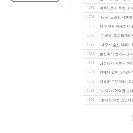
1789
이주노동자 폭행에 체불
1788
[단독] 노조법 시행령
1787
제주 쿠팡 택배기사 고 
1786
“런베뮤, 동종업계에
1785
“제주서 숨진 택배노동
1784
울산화력 붕괴사고 사망
1783
삼성전자 자회사 하
1782
런베뮤 법인 ‘97%가
1781
이름은 근로계약, 내용
1780
“이제야 470억원 손
1779
[현대중 하청 임금체