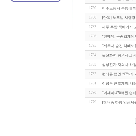
1789
이주노동자 폭행에 체불
1788
[단독] 노조법 시행령
1787
제주 쿠팡 택배기사 고 
1786
“런베뮤, 동종업계에
1785
“제주서 숨진 택배노동
1784
울산화력 붕괴사고 사망
1783
삼성전자 자회사 하
1782
런베뮤 법인 ‘97%가
1781
이름은 근로계약, 내용
1780
“이제야 470억원 손
1779
[현대중 하청 임금체