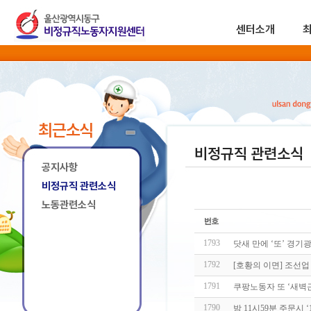
센터소개
최근소식
비정규직 관련소식
공지사항
비정규직 관련소식
노동관련소식
1793
닷새 만에 ‘또’ 경기
1792
[호황의 이면] 조선업
1791
쿠팡노동자 또 ‘새벽근
1790
밤 11시59분 주문시 