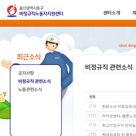
센터소개
최근소식
비정규직 관련소식
공지사항
비정규직 관련소식
노동관련소식
1718
한화오션 하청업체 또
1717
카카오엔터, 웹툰노조
1716
학교비정규직 천막농성
1715
현대차공장 앞 폭력사