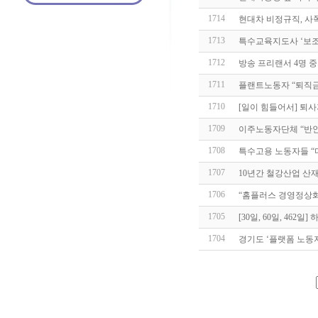
1714
현대차 비정규직, 사
1713
특수교육지도사 ‘보조
1712
방송 프리랜서 4명 중 
1711
플랜트노동자 “퇴직금
1710
[일이 힘들어서] 퇴사
1709
이주노동자단체 “반
1708
특수고용 노동자들 “
1707
10년간 철강산업 산재 
1706
“홈플러스 경영정상화
1705
[30일, 60일, 462
1704
경기도 ‘플랫폼 노동