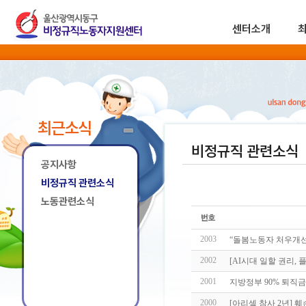
센터소개
최근소식
비정규직 관련소식
공지사항
비정규직 관련소식
노동관련소식
2003
“돌봄노동자 처우개선
2002
[AI시대 일할 권리, 
2001
지방정부 90% 퇴직금
2000
[아리셀 참사 2년] 