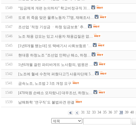
1549
“임금체계 개편 논의하자” 학교비정규직 31…
1548
도로 위 죽음 맞은 물류노동자 77명, 재해조사…
1547
조선업 ‘적정 기성금 ㆍ하청 임금보호’ 추…
1546
노조 채용 강요는 있고 사용자 채용갑질은 없…
1545
[1년8개월 됐는데] 또 택배기사 사회보험료 ‘…
1544
현대중 하청노조 “조선업 인력난 해소, 하청…
1543
1년6개월 걸린 파리바게뜨 노사합의, 법원은 …
1542
[노조에 혈세 수천억 퍼줬다고?] 사용자단체 5…
1541
금속노조, 노조법 2·3조 개정 요구
1540
[470억원 손배소 모자랐나] 대우조선, 하청노…
1539
남해화학 ‘연구직’도 불법파견 판결
31
32
33
34
35
36
37
38
39
40