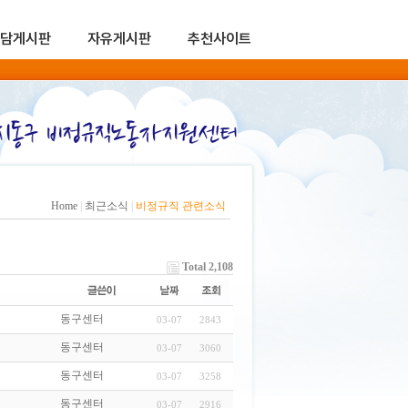
담게시판
자유게시판
추천사이트
Home
|
최근소식
|
비정규직 관련소식
Total 2,108
동구센터
03-07
2843
동구센터
03-07
3060
동구센터
03-07
3258
동구센터
03-07
2916