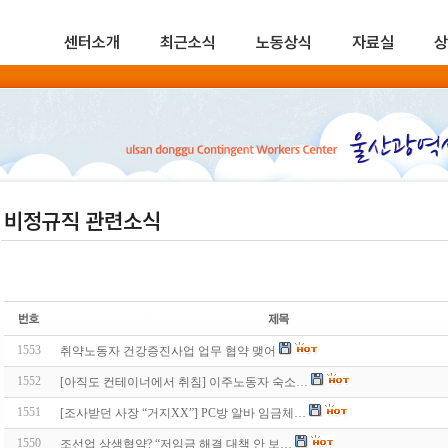
센터소개
최근소식
노동상식
자료실
상
비정규직 관련소식
1553
취약노동자 건강증진사업 업무 협약 맺어
1552
[아직도 컨테이너에서 취침] 이주노동자 숙소…
1551
[조사받던 사장 “거지XX”] PC방 알바 임금체…
1550
조선업 상생협약? “저임금 해결 대책 안 보…