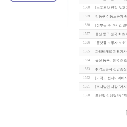
1560
[노조조차 인정 않고 
1559
강동구 이동노동자 쉼
1558
[정부는 주 69시간 
1557
울산 동구 전국 최초
1556
‘플랫폼 노동자 보호’
1555
파리바게뜨 제빵기사 
1554
울산 동구, ‘전국 최
1553
취약노동자 건강증진
1552
[아직도 컨테이너에서
1551
[조사받던 사장 “거지
1550
조선업 상생협약? “저