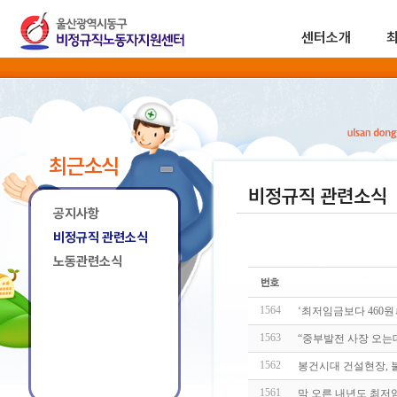
센터소개
최근소식
비정규직 관련소식
공지사항
비정규직 관련소식
노동관련소식
1564
‘최저임금보다 460원
1563
“중부발전 사장 오는
1562
봉건시대 건설현장, 
1561
막 오른 내년도 최저임