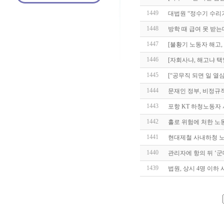
1449
대법원 “정수기 수리
1448
방학 때 급여 못 받
1447
[불황기 노동자 해고,
1446
[자회사냐, 해고냐 
1445
[“공무직 되면 일 열심
1444
문재인 정부, 비정규
1443
포항 KT 하청노동자
1442
홀로 위험에 처한 노
1441
현대제철 사내하청 노
1440
관리자에 항의 뒤 ‘군
1439
법원, 상시 4명 이