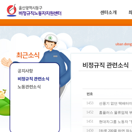
센터소개
최근소식
비정규직 관련소식
공지사항
비정규직 관련소식
노동관련소식
1453
선풍기 없던 택배터미
1452
홈플러스 물류업체 부
1451
현대차그룹 노동자 “
1450
[하루 200콜 하면 점