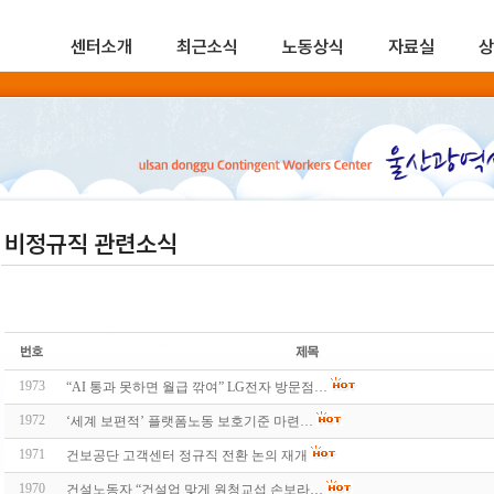
센터소개
최근소식
노동상식
자료실
상
비정규직 관련소식
1973
“AI 통과 못하면 월급 깎여” LG전자 방문점…
1972
‘세계 보편적’ 플랫폼노동 보호기준 마련…
1971
건보공단 고객센터 정규직 전환 논의 재개
1970
건설노동자 “건설업 맞게 원청교섭 손보라…