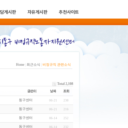
담게시판
자유게시판
추천사이트
Home
|
최근소식
|
비정규직 관련소식
Total 2,108
동구센터
06-21
238
동구센터
06-21
216
동구센터
06-14
252
동구센터
06-14
232