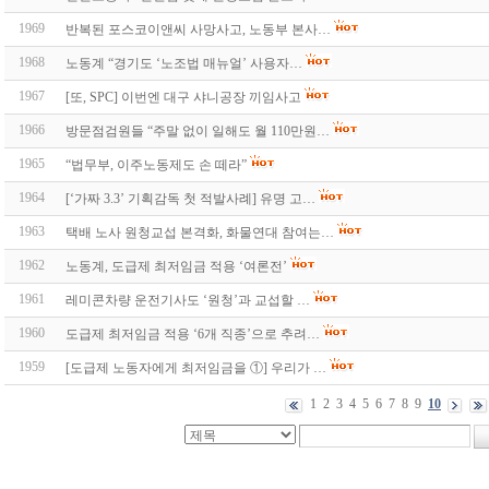
1969
반복된 포스코이앤씨 사망사고, 노동부 본사…
1968
노동계 “경기도 ‘노조법 매뉴얼’ 사용자…
1967
[또, SPC] 이번엔 대구 샤니공장 끼임사고
1966
방문점검원들 “주말 없이 일해도 월 110만원…
1965
“법무부, 이주노동제도 손 떼라”
1964
[‘가짜 3.3’ 기획감독 첫 적발사례] 유명 고…
1963
택배 노사 원청교섭 본격화, 화물연대 참여는…
1962
노동계, 도급제 최저임금 적용 ‘여론전’
1961
레미콘차량 운전기사도 ‘원청’과 교섭할 …
1960
도급제 최저임금 적용 ‘6개 직종’으로 추려…
1959
[도급제 노동자에게 최저임금을 ①] 우리가 …
1
2
3
4
5
6
7
8
9
10