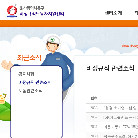
센터소개
최근소식
비정규직 관련소식
공지사항
비정규직 관련소식
노동관련소식
2033
“원청·초기업교섭 열
2032
[SK에코플랜트 공사
2031
이동노동자 77% “폭염
2030
공공운수노조, 하반기