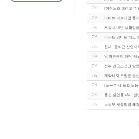
799
[하청노조 깨려고 '친
798
이마트 파트타임 몰래
797
서울시 내년 생활임금 
796
아파트 경비원 해고 
795
헌재 “출퇴근 산업재
794
'성과연봉제 하던' 
793
정부 긴급조정권 발동
792
계약해지 무일푼 울산
791
[노동부 시·도별 노
790
울산 실업률 4%…전년比
789
노동부 체불임금 해