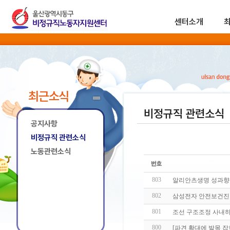
센터소개
최근소식
비정규직 관련소식
공지사항
비정규직 관련소식
노동관련소식
803
알리안츠생명 성과향상
802
삼성전자 안전보건진
801
조선 구조조정 사내하
800
[파견 확대에 발목 잡