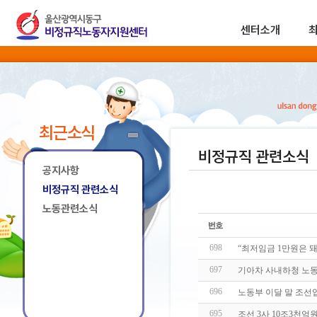
센터소개
최근소식
비정규직 관련소식
공지사항
비정규직 관련소식
노동관련소식
698
“최저임금 1만원은 돼
697
기아차 사내하청 노동
696
노동부 이달 말 조선
695
조선 3사 10조3천억원