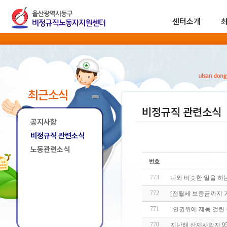
센터소개
최근소식
비정규직 관련소식
공지사항
비정규직 관련소식
노동관련소식
773
나와 비슷한 일을 하
772
[전월세 보증금까지 가
771
“인권위에 제동 걸린 
770
지난해 산재사망자 9