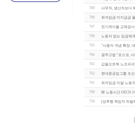
769
사무직, 생산직보다 
768
최저임금 미지급금 돌
767
전기케이블 교체공사
766
노동자 없는 임금체계
765
"사용자 개념 확장,
764
광주고법 "포스코, 
763
갑을오토텍 노조파괴
762
현대중공업그룹 조선3
761
최저임금 미달 노동자
760
韓 노동시간 OECD 
759
[성추행 책임자 처벌