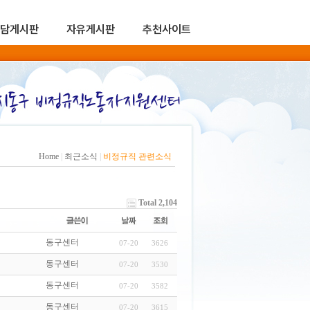
담게시판
자유게시판
추천사이트
Home
|
최근소식
|
비정규직 관련소식
Total 2,104
동구센터
07-20
3626
동구센터
07-20
3530
동구센터
07-20
3582
동구센터
07-20
3615