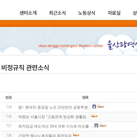
센터소개
최근소식
노동상식
자료실
상
비정규직 관련소식
739
펌> 현대차·중공업 노조 23년만의 공동투쟁…
738
박원순 서울시장 “고용관계 정상화·생활임…
737
최저임금 제도개선 20대 국회 이슈로 떠오를 …
736
기막힌 택시노동자들의 최저임금