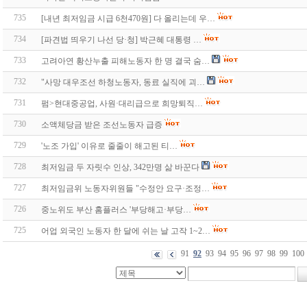
735
[내년 최저임금 시급 6천470원] 다 올리는데 우…
734
[파견법 띄우기 나선 당·청] 박근혜 대통령 …
733
고려아연 황산누출 피해노동자 한 명 결국 숨…
732
"사망 대우조선 하청노동자, 동료 실직에 괴…
731
펌>현대중공업, 사원·대리급으로 희망퇴직…
730
소액체당금 받은 조선노동자 급증
729
'노조 가입' 이유로 줄줄이 해고된 티…
728
최저임금 두 자릿수 인상, 342만명 삶 바꾼다
727
최저임금위 노동자위원들 "수정안 요구·조정…
726
중노위도 부산 홈플러스 '부당해고·부당…
725
어업 외국인 노동자 한 달에 쉬는 날 고작 1~2…
91
92
93
94
95
96
97
98
99
100