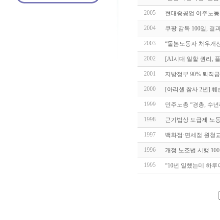
2005
현대중공업 이주노동자
2004
쿠팡 감독 100일, 결
2003
“돌봄노동자 처우개선
2002
[AI시대 일할 권리, 
2001
지방정부 90% 퇴직금
2000
[아리셀 참사 2년] 
1999
민주노총 “경총, 수
1998
근기법상 도급제 노동
1997
백화점·면세점 원청
1996
개정 노조법 시행 100
1995
“10년 일했는데 하