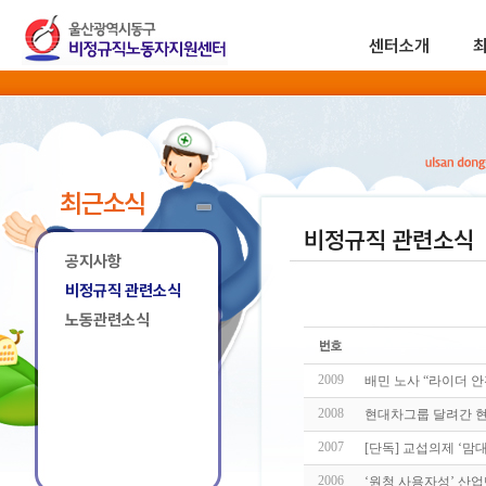
센터소개
최근소식
비정규직 관련소식
공지사항
비정규직 관련소식
노동관련소식
2009
배민 노사 “라이더 안
2008
현대차그룹 달려간 
2007
[단독] 교섭의제 ‘맘
2006
‘원청 사용자성’ 산