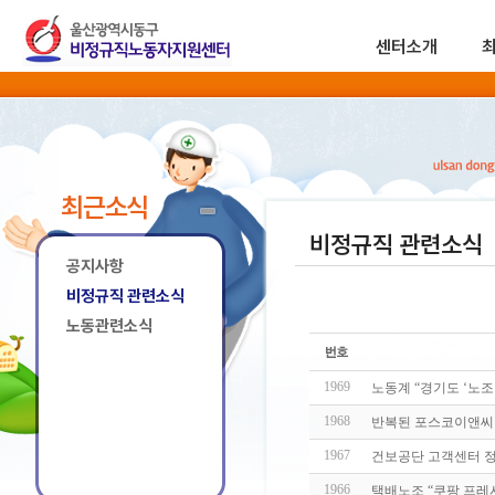
센터소개
최근소식
비정규직 관련소식
공지사항
비정규직 관련소식
노동관련소식
1969
노동계 “경기도 ‘노
1968
반복된 포스코이앤씨 
1967
건보공단 고객센터 정
1966
택배노조 “쿠팡 프레시