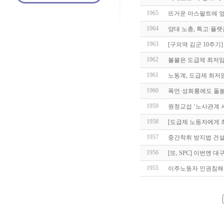
1965
뜨거운 아스팔트에 
1964
양대 노총, 특고·플
1963
[구의역 김군 10주기
1962
불붙은 도급제 최저
1961
노동계, 도급제 최저임
1960
폭언·성희롱에도 돌봄
1959
원청교섭 ‘노사관계 
1958
[도급제 노동자에게 
1957
중간착취 방지법 건설
1956
[또, SPC] 이번엔
1955
이주노동자 인권침해 