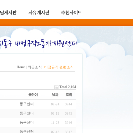
담게시판
자유게시판
추천사이트
Home
|
최근소식
|
비정규직 관련소식
Total 2,104
동구센터
09-24
3944
동구센터
08-19
3945
동구센터
11-23
3946
동구센터
07-15
3947