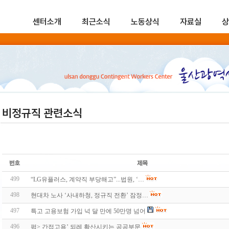
센터소개
최근소식
노동상식
자료실
상
비정규직 관련소식
499
“LG유플러스, 계약직 부당해고”...법원, ‘…
498
현대차 노사 ‘사내하청, 정규직 전환’ 잠정…
497
특고 고용보험 가입 넉 달 만에 50만명 넘어
496
펌> 간접고용’ 되레 확산시키는 공공부문