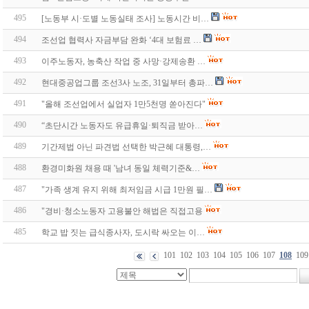
495
[노동부 시·도별 노동실태 조사] 노동시간 비…
494
조선업 협력사 자금부담 완화 ‘4대 보험료 …
493
이주노동자, 농축산 작업 중 사망·강제송환 …
492
현대중공업그룹 조선3사 노조, 31일부터 총파…
491
"올해 조선업에서 실업자 1만5천명 쏟아진다"
490
“초단시간 노동자도 유급휴일·퇴직금 받아…
489
기간제법 아닌 파견법 선택한 박근혜 대통령,…
488
환경미화원 채용 때 '남녀 동일 체력기준&…
487
"가족 생계 유지 위해 최저임금 시급 1만원 필…
486
"경비·청소노동자 고용불안 해법은 직접고용
485
학교 밥 짓는 급식종사자, 도시락 싸오는 이…
101
102
103
104
105
106
107
108
109