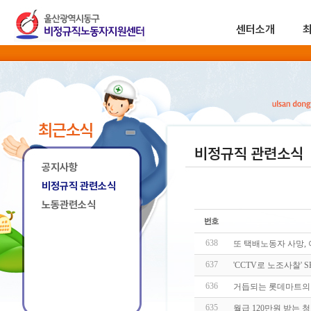
센터소개
최근소식
비정규직 관련소식
공지사항
비정규직 관련소식
노동관련소식
638
또 택배노동자 사망, 
637
'CCTV로 노조사찰' 
636
거듭되는 롯데마트의
635
월급 120만원 받는