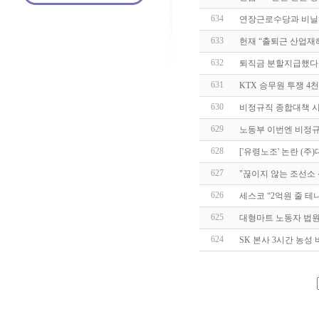
634
연장근로수당과 비닐
633
헌재 “출퇴근 산업재
632
퇴직금 분할지급했다
631
KTX 승무원 투쟁 4
630
비정규직 종합대책 시
629
노동부 이번엔 비정규
628
['유령노조' 논란 (주
627
"끊이지 않는 조선소
626
세스코 “2억원 줄 테
625
대형마트 노동자 법원
624
SK 본사 3시간 농성