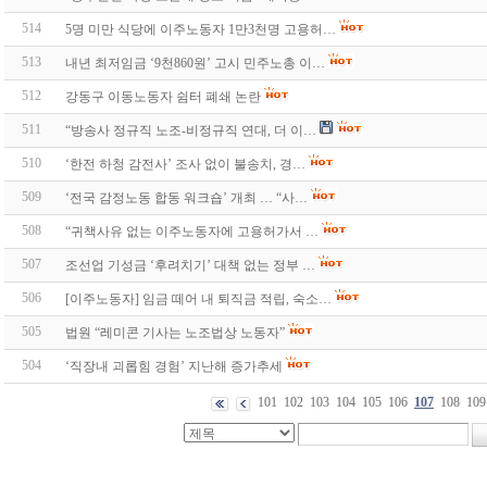
514
5명 미만 식당에 이주노동자 1만3천명 고용허…
513
내년 최저임금 ‘9천860원’ 고시 민주노총 이…
512
강동구 이동노동자 쉼터 폐쇄 논란
511
“방송사 정규직 노조-비정규직 연대, 더 이…
510
‘한전 하청 감전사’ 조사 없이 불송치, 경…
509
‘전국 감정노동 합동 워크숍’ 개최 … “사…
508
“귀책사유 없는 이주노동자에 고용허가서 …
507
조선업 기성금 ‘후려치기’ 대책 없는 정부 …
506
[이주노동자] 임금 떼어 내 퇴직금 적립, 숙소…
505
법원 “레미콘 기사는 노조법상 노동자”
504
‘직장내 괴롭힘 경험’ 지난해 증가추세
101
102
103
104
105
106
107
108
109