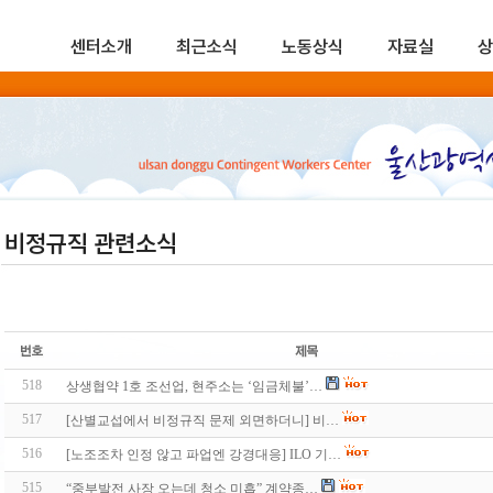
센터소개
최근소식
노동상식
자료실
상
비정규직 관련소식
518
상생협약 1호 조선업, 현주소는 ‘임금체불’…
517
[산별교섭에서 비정규직 문제 외면하더니] 비…
516
[노조조차 인정 않고 파업엔 강경대응] ILO 기…
515
“중부발전 사장 오는데 청소 미흡” 계약종…