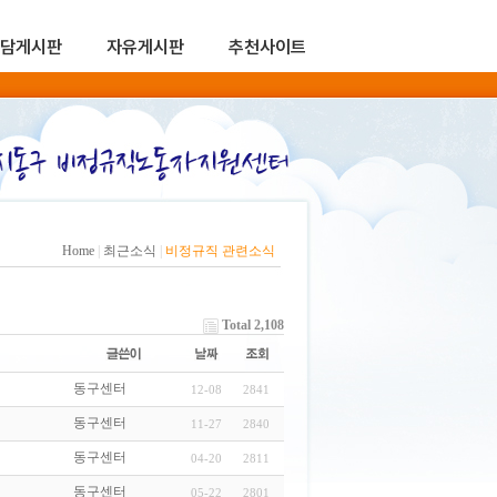
담게시판
자유게시판
추천사이트
Home
|
최근소식
|
비정규직 관련소식
Total 2,108
동구센터
12-08
2841
동구센터
11-27
2840
동구센터
04-20
2811
동구센터
05-22
2801