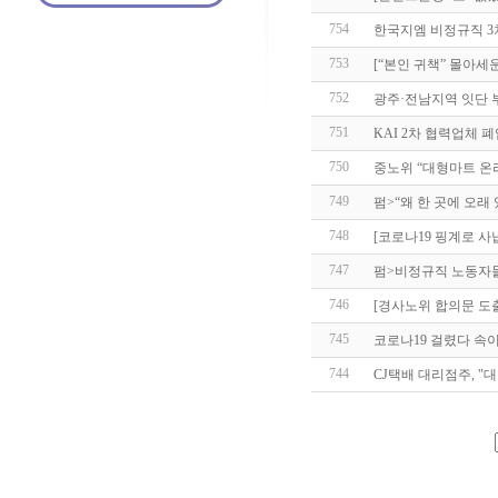
754
한국지엠 비정규직 3차
753
[“본인 귀책” 몰아세
752
광주·전남지역 잇단 
751
KAI 2차 협력업체
750
중노위 “대형마트 온
749
펌>“왜 한 곳에 오래
748
[코로나19 핑계로 사납
747
펌>비정규직 노동자
746
[경사노위 합의문 도출
745
코로나19 걸렸다 속이
744
CJ택배 대리점주, "