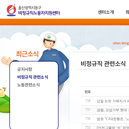
센터소개
최근소식
비정규직 관련소식
공지사항
비정규직 관련소식
노동관련소식
758
갑질 논란 가해자가 
757
검찰, 교섭거부 현대·
756
법원 "CJ대한통운, '
755
[안전그물망 ‘또’ 없