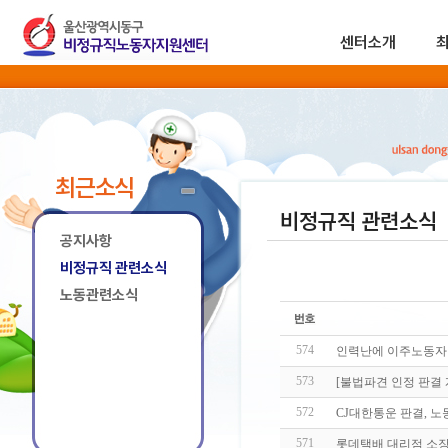
센터소개
최근소식
비정규직 관련소식
공지사항
비정규직 관련소식
노동관련소식
574
인력난에 이주노동자
573
[불법파견 인정 판결
572
CJ대한통운 판결, 노
571
롯데택배 대리점 소장 