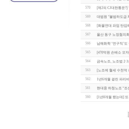
570
[제2의 CJ대한통운?
569
대법원 “불법하도급 체
568
[화물연대 파업 탄압해
567
울산 동구 노정협의회
566
남해화학 ‘연구직’도
565
[470억원 손배소 모
564
금속노조, 노조법 2·
563
[노조에 혈세 수천억 
562
1년6개월 걸린 파리
561
현대중 하청노조 “조
560
[1년8개월 됐는데] 