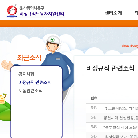
센터소개
최근소식
비정규직 관련소식
공지사항
비정규직 관련소식
노동관련소식
548
막 오른 내년도 최저임
547
봉건시대 건설현장, 
546
“중부발전 사장 오는
545
‘최저임금보다 460원