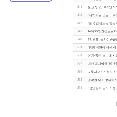
544
울산 동구, 80억원
543
“귀책사유 없는 이주
542
‘전국 감정노동 합동 
541
육아휴직 건설노동자에
540
1만원도, 물가상승률
539
[정권 비판이 해산 이
538
민원·폭언·소송에 시
537
내년 최저임금 ‘9천8
536
교통사고조사원도 산
535
열악한 숙소 항의하자
534
“집단탈퇴 금지 시