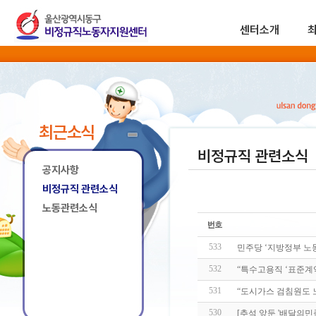
센터소개
최근소식
비정규직 관련소식
공지사항
비정규직 관련소식
노동관련소식
533
민주당 ‘지방정부 노
532
“특수고용직 ‘표준계
531
“도시가스 검침원도 
530
[추석 앞둔 '배달의민