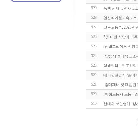
529
폭행 산재’ 5년 새 35
528
일산퇴계원고속도로 
527
고용노동부. 2023년 
526
5명 미만 식당에 이
525
[산별교섭에서 비정규
524
“방송사 정규직 노조-
523
상생협약 1호 조선업,
522
대리운전업계 ‘알아서
521
‘중대재해 첫 대법원 
520
‘하청노동자 노동 3권
519
현대차 보안업체 ‘상사