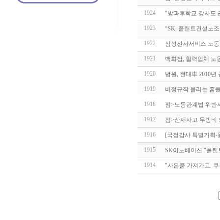
1924
"방과후학교 강사도 
1923
“SK, 플랜트건설노조
1922
삼성전자서비스 노동자,
1921
백화점, 협력업체 노
1920
법원, 현대車 2010
1919
비정규직 울리는 홈플
1918
펌>노동관계법 위반사건
1917
펌>산재사고 무방비
1916
[국정감사 특별기획-
1915
SK이노베이션 "플
1914
"사은품 가져가고, 