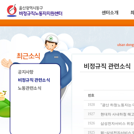
센터소개
최근소식
비정규직 관련소식
공지사항
비정규직 관련소식
노동관련소식
1928
"광산 하청노동자는 
1927
현대차 사내하청 해고
1926
삼성전자서비스 위장도
1925
펌>삼성전자서비스 