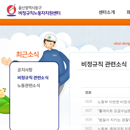
센터소개
최근소식
비정규직 관련소식
공지사항
비정규직 관련소식
노동관련소식
1628
노동부 이번엔 비정규
1627
“톨게이트 요금수납원
1626
"법질서 지키는 경찰
1625
노동부, 취업규칙 지침