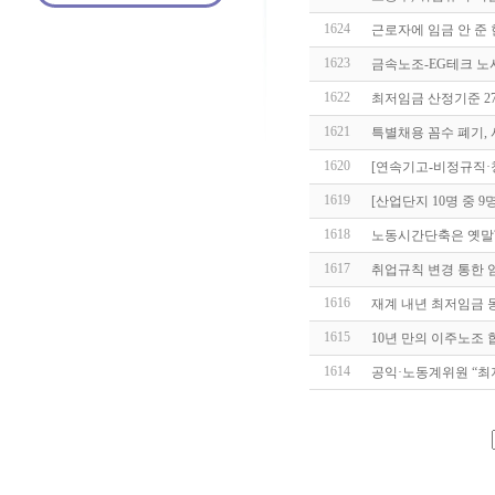
1624
근로자에 임금 안 준
1623
금속노조-EG테크 노
1622
최저임금 산정기준 2
1621
특별채용 꼼수 폐기,
1620
[연속기고-비정규직
1619
[산업단지 10명 중 9
1618
노동시간단축은 옛말
1617
취업규칙 변경 통한
1616
재계 내년 최저임금 
1615
10년 만의 이주노조
1614
공익·노동계위원 “최