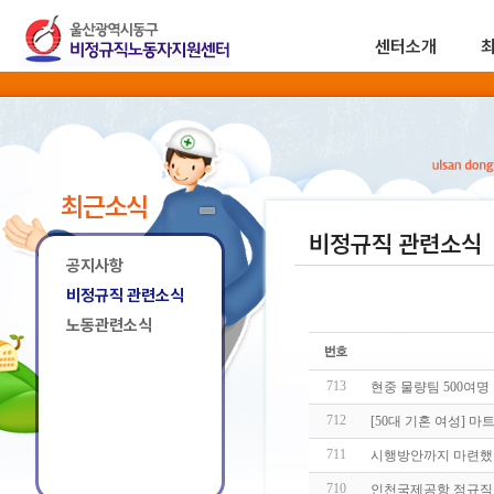
센터소개
최근소식
비정규직 관련소식
공지사항
비정규직 관련소식
노동관련소식
713
현중 물량팀 500여
712
[50대 기혼 여성] 
711
시행방안까지 마련했
710
인천국제공항 정규직 