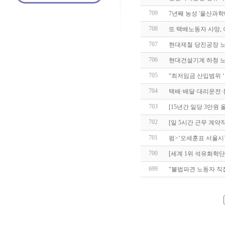
709
7년째 농성 '울산과학
708
또 택배노동자 사망, 
707
현대제철 당진공장 
706
현대건설기계 하청 노
705
“최저임금 산입범위 ‘
704
택배·배달·대리운전·
703
[15년간 일당 3만원 
702
[일 5시간 근무 계약
701
펌>‘오세훈표 서울시
700
[세계 1위 석유화학
699
“불법파견 노동자 직