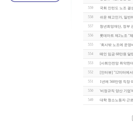
559
국회 인턴도 노조 결
558
쉬운 해고인가, 일반
557
청년희망재단, 정부
556
롯데마트 제2노조 "
555
‘회사밖 노조에 운영
554
떼인 임금 68만원 달
553
[사회안전망 취약한데
552
[인터뷰] "12미터에
551
1년에 560만명 직장
550
'비정규직 양산 기업'
549
대학 청소노동자 근로