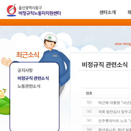
센터소개
최근소식
비정규직 관련소식
공지사항
비정규직 관련소식
노동관련소식
563
박근혜 대통령 "내년
562
국회 법안심사 앞두고
561
민주롯데마트 노조 "
560
청년유니온, 청년 일