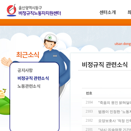
센터소개
최근소식
비정규직 관련소식
공지사항
비정규직 관련소식
노동관련소식
2104
“죽음의 원인 밝혀달
2103
법원이 인정한 ‘노동자
2102
요양보호사 ‘적정 인력
2101
“상시·지속업무 기간