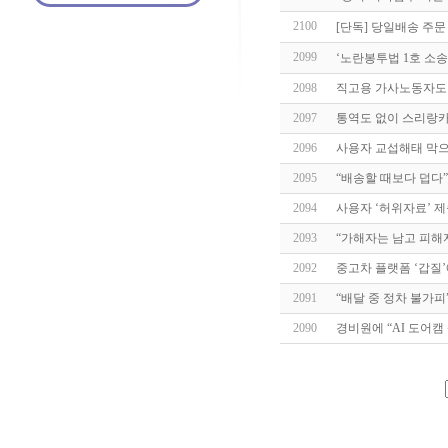
2100
[단독] 당일배송 주문
2099
‘노란봉투법 1호 소송
2098
직고용 가사노동자도
2097
통역도 없이 스리랑카
2096
사용자 교섭해태 막으
2095
“배송할 때보다 덥다”
2094
사용자 ‘허위자료’ 
2093
“가해자는 남고 피해
2092
중고차 플랫폼 ‘갑질
2091
“배달 중 정차 불가피
2090
경비원에 “AI 도어