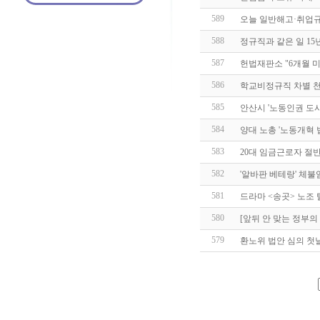
589
오늘 일반해고·취업규
588
정규직과 같은 일 15
587
헌법재판소 "6개월 
586
학교비정규직 차별 천
585
안산시 '노동인권 도
584
양대 노총 '노동개혁
583
20대 임금근로자 절반,
582
'알바판 베테랑' 체불
581
드라마 <송곳> 노조
580
[앞뒤 안 맞는 정부의
579
환노위 법안 심의 첫