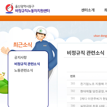
센터소개
최근소식
비정규직 관련소식
공지사항
비정규직 관련소식
노동관련소식
593
친기업노조 지원해 기
592
현대제철 당진공장, 
591
[캐디 이연주씨가 헌
590
실업급여 초유 사태 