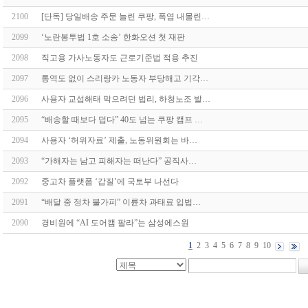
2100
[단독] 당일배송 주문 늘린 쿠팡, 폭염 내몰린…
2099
‘노란봉투법 1호 소송’ 한화오션 첫 재판
2098
직고용 가사노동자도 근로기준법 적용 추진
2097
통역도 없이 스리랑카 노동자 부당해고 기각…
2096
사용자 교섭해태 막으려던 법리, 하청노조 발…
2095
“배송할 때보다 덥다” 40도 넘는 쿠팡 캠프 …
2094
사용자 ‘허위자료’ 제출, 노동위원회는 바…
2093
“가해자는 남고 피해자는 떠난다” 공직사…
2092
중고차 플랫폼 ‘갑질’에 국토부 나선다
2091
“배달 중 정차 불가피” 이륜차 과태료 입법…
2090
경비원에 “AI 도어캠 팔라”는 삼성에스원
1
2
3
4
5
6
7
8
9
10