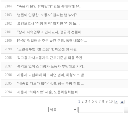
2104
“죽음의 원인 밝혀달라” 만도 중대재해 유…
2103
법원이 인정한 ‘노동자’ 권리는 법 밖에?
2102
요양보호사 ‘적정 인력’ 있지만 ‘적정 돌…
2101
“상시·지속업무 기간제교사, 정규직 전환해…
2100
[단독] 당일배송 주문 늘린 쿠팡, 폭염 내몰린…
2099
‘노란봉투법 1호 소송’ 한화오션 첫 재판
2098
직고용 가사노동자도 근로기준법 적용 추진
2097
통역도 없이 스리랑카 노동자 부당해고 기각…
2096
사용자 교섭해태 막으려던 법리, 하청노조 발…
2095
“배송할 때보다 덥다” 40도 넘는 쿠팡 캠프 …
2094
사용자 ‘허위자료’ 제출, 노동위원회는 바…
1
2
3
4
5
6
7
8
9
10