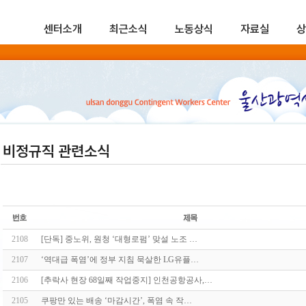
센터소개
최근소식
노동상식
자료실
상
비정규직 관련소식
2108
[단독] 중노위, 원청 ‘대형로펌’ 맞설 노조 …
2107
‘역대급 폭염’에 정부 지침 묵살한 LG유플…
2106
[추락사 현장 68일째 작업중지] 인천공항공사,…
2105
쿠팡만 있는 배송 ‘마감시간’, 폭염 속 작…